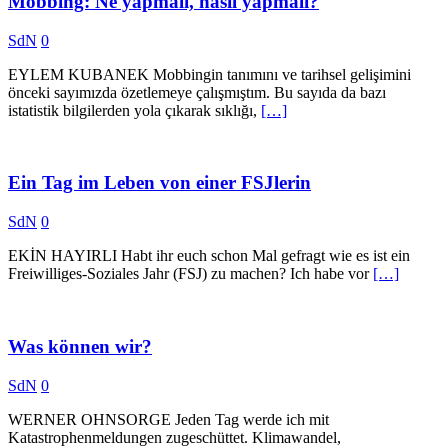
Mobbing: Ne yapmalı, nasıl yapmalı?
SdN
0
EYLEM KUBANEK Mobbingin tanımını ve tarihsel gelişimini
önceki sayımızda özetlemeye çalışmıştım. Bu sayıda da bazı
istatistik bilgilerden yola çıkarak sıklığı,
[…]
Ein Tag im Leben von einer FSJlerin
SdN
0
EKİN HAYIRLI Habt ihr euch schon Mal gefragt wie es ist ein
Freiwilliges-Soziales Jahr (FSJ) zu machen? Ich habe vor
[…]
Was können wir?
SdN
0
WERNER OHNSORGE Jeden Tag werde ich mit
Katastrophenmeldungen zugeschüttet. Klimawandel,