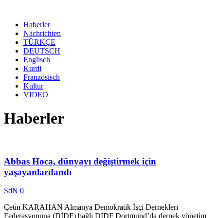
Haberler
Nachrichten
TÜRKÇE
DEUTSCH
Englisch
Kurdi
Französisch
Kultur
VIDEO
Haberler
Abbas Hoca, dünyayı değiştirmek için
yaşayanlardandı
SdN
0
Çetin KARAHAN Almanya Demokratik İşçi Dernekleri
Federasyonuna (DİDF) bağlı DİDF Dortmund’da dernek yönetim