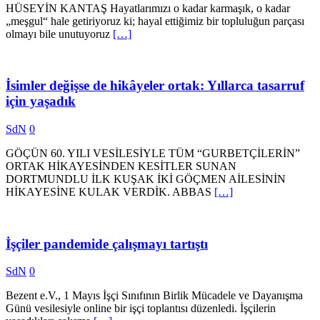
HÜSEYİN KANTAŞ Hayatlarımızı o kadar karmaşık, o kadar
„meşgul“ hale getiriyoruz ki; hayal ettiğimiz bir topluluğun parçası
olmayı bile unutuyoruz
[…]
İsimler değişse de hikâyeler ortak: Yıllarca tasarruf
için yaşadık
SdN
0
GÖÇÜN 60. YILI VESİLESİYLE TÜM “GURBETÇİLERİN”
ORTAK HİKAYESİNDEN KESİTLER SUNAN
DORTMUNDLU İLK KUŞAK İKİ GÖÇMEN AİLESİNİN
HİKAYESİNE KULAK VERDİK. ABBAS
[…]
İşçiler pandemide çalışmayı tartıştı
SdN
0
Bezent e.V., 1 Mayıs İşçi Sınıfının Birlik Mücadele ve Dayanışma
Günü vesilesiyle online bir işçi toplantısı düzenledi. İşçilerin