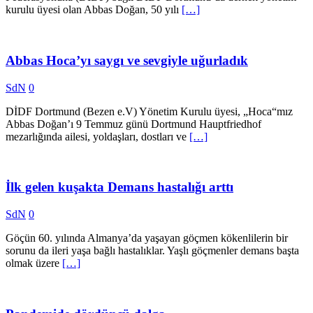
kurulu üyesi olan Abbas Doğan, 50 yılı
[…]
Abbas Hoca’yı saygı ve sevgiyle uğurladık
SdN
0
DİDF Dortmund (Bezen e.V) Yönetim Kurulu üyesi, „Hoca“mız
Abbas Doğan’ı 9 Temmuz günü Dortmund Hauptfriedhof
mezarlığında ailesi, yoldaşları, dostları ve
[…]
İlk gelen kuşakta Demans hastalığı arttı
SdN
0
Göçün 60. yılında Almanya’da yaşayan göçmen kökenlilerin bir
sorunu da ileri yaşa bağlı hastalıklar. Yaşlı göçmenler demans başta
olmak üzere
[…]