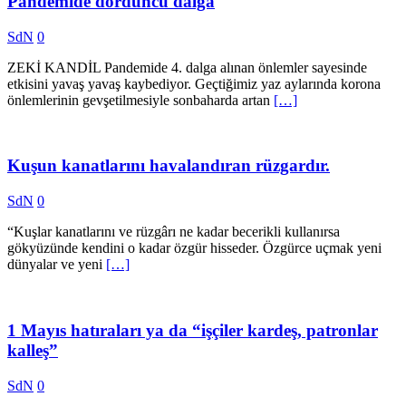
Pandemide dördüncü dalga
SdN
0
ZEKİ KANDİL Pandemide 4. dalga alınan önlemler sayesinde
etkisini yavaş yavaş kaybediyor. Geçtiğimiz yaz aylarında korona
önlemlerinin gevşetilmesiyle sonbaharda artan
[…]
Kuşun kanatlarını havalandıran rüzgardır.
SdN
0
“Kuşlar kanatlarını ve rüzgârı ne kadar becerikli kullanırsa
gökyüzünde kendini o kadar özgür hisseder. Özgürce uçmak yeni
dünyalar ve yeni
[…]
1 Mayıs hatıraları ya da “işçiler kardeş, patronlar
kalleş”
SdN
0