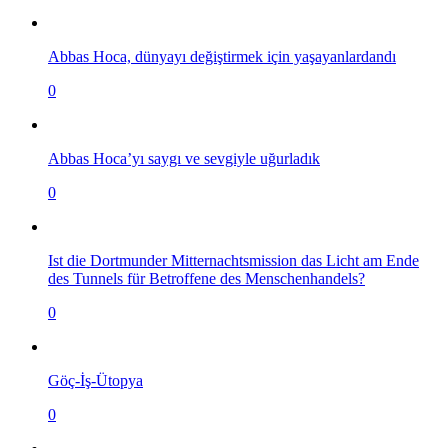
Abbas Hoca, dünyayı değiştirmek için yaşayanlardandı
0
Abbas Hoca’yı saygı ve sevgiyle uğurladık
0
Ist die Dortmunder Mitternachtsmission das Licht am Ende
des Tunnels für Betroffene des Menschenhandels?
0
Göç-İş-Ütopya
0