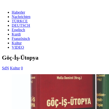
Haberler
Nachrichten
TÜRKÇE
DEUTSCH
Englisch
Kurdi
Französisch
Kultur
VIDEO
Göç-İş-Ütopya
SdN
Kultur
0