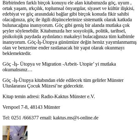
Birbirinden farklı birçok konuyu ele alan kitabımızda göç, uyum ,
ortak yaşam, ırkçılık, toplumsal önyargılar, siyaset ve kültür ilişkisi,
edebiyat ve göç arasındaki bağlar gibi birçok konuda fikir sahibi
olacağınıza, göç ile ilgili düşüncelerinize sistematik olarak katkıda
bulunacağına inanıyorum. Göç gibi geniş bir alanda mutlaka çok
şeyler söylenebilir. Kitabımızda her sosyolojik, politik, tarihsel,
pisikolojik paydada aydınlatıcı makaleyi bulacağınıza tüm kalbimle
inanıyorum. Göç-İş-Ütopya günümüze değin henüz yayımlanmamış
olan ve benzerine ender rastlanacak bir yapıt olarak okunmayı
beklemektedir.
Göç -İş- Ütopya ve Migration -Arbeit- Utopie’ yi mutlaka
okumalısınız…
Göç -İş-Ütopya kitabından elde edilecek tüm gelirler Münster
Uluslararası Çocuk Müzesi’ne gidecektir.
Kitap temin adresi: Radio-Kaktus Münster e.V.
Verspoel 7-8, 48143 Münster
Tel: 0251 /666377 email: kaktus.ms@t-online.de