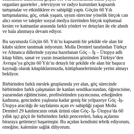
organları gazeteler , televizyon ve radyo kurumları kapsamlı
tartışmalar ve etkinliklere ev sahipliği yaptı. Göçün 60 Yılı
tartışmalarına, göç, ortak yaşam, uyum sürecine yönelik birçok can
alıcı sorun ve talepler sosyal medya üzerinden birçok toplumsal
kesim ve katmanlar arasında farklı yönleri ve detayları ile ele alındı
ve hala alınmaya devam ediyor.
Bu sayımızda Göçün 60. Yılı’nı kapsamlı bir şekilde ele alan bir
kitabı sizlere tanıtmak istiyorum. Molla Demirel tarafından Türkçe
ve Almanca dillerinde yayına hazırlanan Göç – İş – Ütopya adlı
kitap bilim, sanat ve yazın insanlarımızın gözünden Türkiye’den
Avrupa’ya göçün 60 Yılı’nı detaylı bir şekilde ele alan bir başucu
kaynağı olarak kitaplıklarımızda, kütüphanelerimizde yerini almayı
bekliyor.
Birbirinden farklı meslek gruplarında yer alan, göç sürecinde
birbirinden farklı çalışmaları ile katılan sendikacısından, öğrencisine,
yazarından eğitimcisine, profösöründen yayıncısına, erkeğinden
kadınına, gencinden yaşlısına kadar geniş bir yelpazeye Göç -İş-
Ütopya aracılığı ile sayfalarını açan ev sahipliği yapan Molla
Demirel 29 katılımcının ortak ürünü olan Göç- İş- Ütopya’da 60
yıllık işçi göçü ile birbirinden farklı pencereleri, bakış açılarını
biraraya getirmeyi başarmıştır. Bu açıdan kendisini tebrik ediyorum,
emeğine, kalemine sağlık diliyorum.