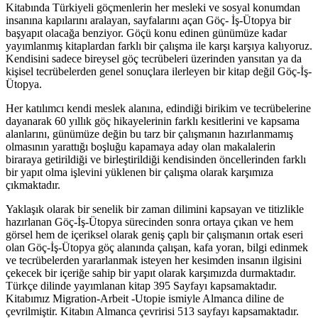
Kitabında Türkiyeli göçmenlerin her mesleki ve sosyal konumdan
insanına kapılarını aralayan, sayfalarını açan Göç- İş-Ütopya bir
başyapıt olacağa benziyor. Göçü konu edinen günümüze kadar
yayımlanmış kitaplardan farklı bir çalışma ile karşı karşıya kalıyoruz.
Kendisini sadece bireysel göç tecrübeleri üzerinden yansıtan ya da
kişisel tecrübelerden genel sonuçlara ilerleyen bir kitap değil Göç-İş-
Ütopya.
Her katılımcı kendi meslek alanına, edindiği birikim ve tecrübelerine
dayanarak 60 yıllık göç hikayelerinin farklı kesitlerini ve kapsama
alanlarını, günümüze değin bu tarz bir çalışmanın hazırlanmamış
olmasının yarattığı boşluğu kapamaya aday olan makalalerin
biraraya getirildiği ve birleştirildiği kendisinden öncellerinden farklı
bir yapıt olma işlevini yüklenen bir çalışma olarak karşımıza
çıkmaktadır.
Yaklaşık olarak bir senelik bir zaman dilimini kapsayan ve titizlikle
hazırlanan Göç-İş-Ütopya sürecinden sonra ortaya çıkan ve hem
görsel hem de içeriksel olarak geniş çaplı bir çalışmanın ortak eseri
olan Göç-İş-Ütopya göç alanında çalışan, kafa yoran, bilgi edinmek
ve tecrübelerden yararlanmak isteyen her kesimden insanın ilgisini
çekecek bir içeriğe sahip bir yapıt olarak karşımızda durmaktadır.
Türkçe dilinde yayımlanan kitap 395 Sayfayı kapsamaktadır.
Kitabımız Migration-Arbeit -Utopie ismiyle Almanca diline de
çevrilmiştir. Kitabın Almanca çevririsi 513 sayfayı kapsamaktadır.