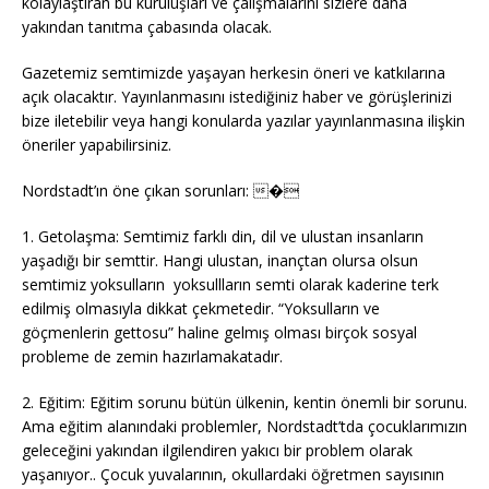
kolaylaştıran bu kuruluşları ve çalışmalarını sizlere daha
yakından tanıtma çabasında olacak.
Gazetemiz semtimizde yaşayan herkesin öneri ve katkılarına
açık olacaktır. Yayınlanmasını istediğiniz haber ve görüşlerinizi
bize iletebilir veya hangi konularda yazılar yayınlanmasına ilişkin
öneriler yapabilirsiniz.
Nordstadt’ın öne çıkan sorunları: �
1. Getolaşma: Semtimiz farklı din, dil ve ulustan insanların
yaşadığı bir semttir. Hangi ulustan, inançtan olursa olsun
semtimiz yoksulların yoksullların semti olarak kaderine terk
edilmiş olmasıyla dikkat çekmetedir. “Yoksulların ve
göçmenlerin gettosu” haline gelmış olması birçok sosyal
probleme de zemin hazırlamakatadır.
2. Eğitim: Eğitim sorunu bütün ülkenin, kentin önemli bir sorunu.
Ama eğitim alanındaki problemler, Nordstadt’tda çocuklarımızın
geleceğini yakından ilgilendiren yakıcı bir problem olarak
yaşanıyor.. Çocuk yuvalarının, okullardaki öğretmen sayısının