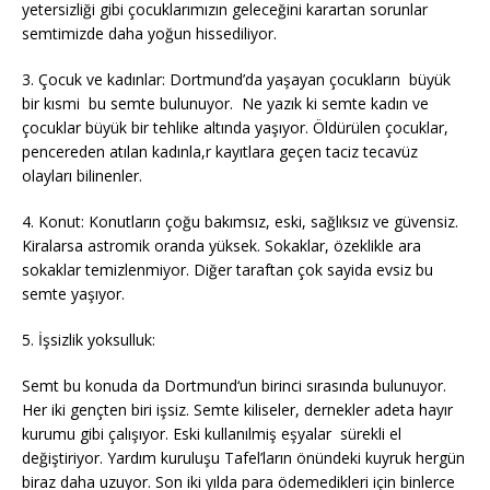
yetersizliği gibi çocuklarımızın geleceğini karartan sorunlar
semtimizde daha yoğun hissediliyor.
3. Çocuk ve kadınlar: Dortmund’da yaşayan çocukların büyük
bir kısmi bu semte bulunuyor. Ne yazık ki semte kadın ve
çocuklar büyük bir tehlike altında yaşıyor. Öldürülen çocuklar,
pencereden atılan kadınla,r kayıtlara geçen taciz tecavüz
olayları bilinenler.
4. Konut: Konutların çoğu bakımsız, eski, sağlıksız ve güvensiz.
Kiralarsa astromik oranda yüksek. Sokaklar, özeklikle ara
sokaklar temizlenmiyor. Diğer taraftan çok sayida evsiz bu
semte yaşıyor.
5. İşsizlik yoksulluk:
Semt bu konuda da Dortmund‘un birinci sırasında bulunuyor.
Her iki gençten biri işsiz. Semte kiliseler, dernekler adeta hayır
kurumu gibi çalışıyor. Eski kullanılmiş eşyalar sürekli el
değiştiriyor. Yardım kuruluşu Tafel’ların önündeki kuyruk hergün
biraz daha uzuyor. Son iki yılda para ödemedikleri için binlerce