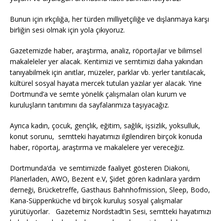
Bunun için ırkçılığa, her türden milliyetçiliğe ve dışlanmaya karşı
birliğin sesi olmak için yola çıkıyoruz.
Gazetemizde haber, araştırma, analiz, röportajlar ve bilimsel
makaleleler yer alacak. Kentimizi ve semtimizi daha yakından
tanıyabilmek için anıtlar, müzeler, parklar vb. yerler tanıtılacak,
kültürel sosyal hayata mercek tutulan yazılar yer alacak. Yine
Dortmund’a ve semte yönelik çalışmaları olan kurum ve
kuruluşların tanıtımını da sayfalarımıza taşıyacağız.
Ayrıca kadın, çocuk, gençlık, eğitim, sağlık, işsizlik, yoksulluk,
konut sorunu, semtteki hayatımızı ilgilendiren birçok konuda
haber, röportaj, araştırma ve makalelere yer vereceğiz.
Dortmunda‘da ve semtimizde faaliyet gösteren Diakoni,
Planerladen, AWO, Bezent e.V, Şidet gören kadınlara yardım
derneği, Brücketreffe, Gasthaus Bahnhofmission, Sleep, Bodo,
Kana-Süppenküche vd birçok kuruluş sosyal çalışmalar
yürütüyorlar. Gazetemiz Nordstadt’ın Sesi, semtteki hayatımızı