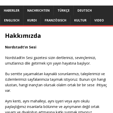
HABERLER
NACHRICHTEN
TÜRKÇE
DEUTSCH
ENGLISCH
KURDI
FRANZÖSISCH
KULTUR
VIDEO
Hakkımızda
Nordstadt’ın Sesi
Nordstadt’ın Sesi gazetesi sizin dertlerinizi, sevinçlerinizi,
umutlarınızı dile getirmek için yayın hayatına başlıyor.
Bu semtte yaşamaktan kaynaklı sorunlarımızı, taleplerimizi ve
özlemlerimizi sayfalarımıza taşımak istiyoruz. Bunun için hangi
ulustan, hangi inançtan olursak olalım ortak bir bir sese ihtiyaç
var.
Aynı kenti, aynı mahalleyi, aynı işyeri veya aynı okulu
paylaştığımız insanlarla bölünme ve ayrışmanın değil ortak
yaşam ve diyaloğun artmasına katkı sunmak istiyoruz.