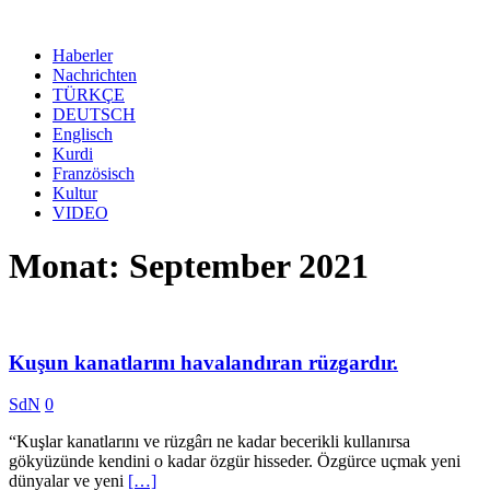
Haberler
Nachrichten
TÜRKÇE
DEUTSCH
Englisch
Kurdi
Französisch
Kultur
VIDEO
Monat: September 2021
Kuşun kanatlarını havalandıran rüzgardır.
SdN
0
“Kuşlar kanatlarını ve rüzgârı ne kadar becerikli kullanırsa
gökyüzünde kendini o kadar özgür hisseder. Özgürce uçmak yeni
dünyalar ve yeni
[…]