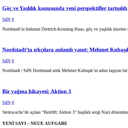
Göç ve Yaşlılık konusunda yeni perspektifler tartışıldı
SdN
0
Nordstadt’ta bulunan Dietrich-Keuning Haus, göç ve yaşlılık üzerine 
Nordstadt’ta ırkçılara anlamlı yanıt: Mehmet Kubaşı
SdN
0
Nordstadt / SdN Dortmund artık Mehmet Kubaşık’ın adını taşıyan bir
Bir yağma hikayesi: Aktion 3
SdN
0
Steinwache’de açılan “Betrifft: Aktion 3” başlıklı sergi Nazi dönemin
YENİ SAYI – NEUE AUFGABE