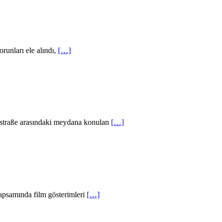
runları ele alındı,
[…]
zstraße arasındaki meydana konulan
[…]
kapsamında film gösterimleri
[…]