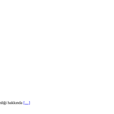
imliği hakkında
[…]