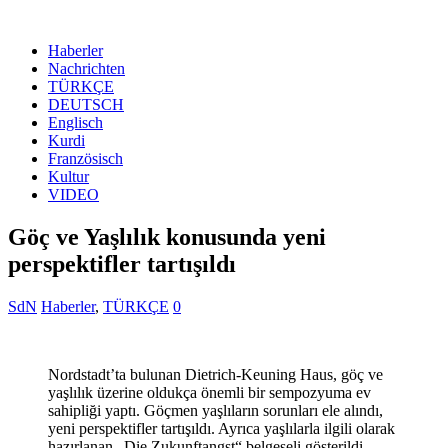
Haberler
Nachrichten
TÜRKÇE
DEUTSCH
Englisch
Kurdi
Französisch
Kultur
VIDEO
Göç ve Yaşlılık konusunda yeni
perspektifler tartışıldı
SdN
Haberler
,
TÜRKÇE
0
Nordstadt’ta bulunan Dietrich-Keuning Haus, göç ve
yaşlılık üzerine oldukça önemli bir sempozyuma ev
sahipliği yaptı. Göçmen yaşlıların sorunları ele alındı,
yeni perspektifler tartışıldı. Ayrıca yaşlılarla ilgili olarak
hazırlanan „Die Zukunftangst“ belgeseli gösterildi.