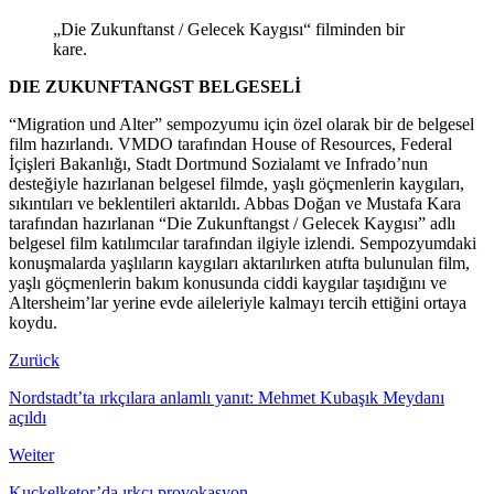
„Die Zukunftanst / Gelecek Kaygısı“ filminden bir
kare.
DIE ZUKUNFTANGST BELGESELİ
“Migration und Alter” sempozyumu için özel olarak bir de belgesel
film hazırlandı. VMDO tarafından House of Resources, Federal
İçişleri Bakanlığı, Stadt Dortmund Sozialamt ve Infrado’nun
desteğiyle hazırlanan belgesel filmde, yaşlı göçmenlerin kaygıları,
sıkıntıları ve beklentileri aktarıldı. Abbas Doğan ve Mustafa Kara
tarafından hazırlanan “Die Zukunftangst / Gelecek Kaygısı” adlı
belgesel film katılımcılar tarafından ilgiyle izlendi. Sempozyumdaki
konuşmalarda yaşlıların kaygıları aktarılırken atıfta bulunulan film,
yaşlı göçmenlerin bakım konusunda ciddi kaygılar taşıdığını ve
Altersheim’lar yerine evde aileleriyle kalmayı tercih ettiğini ortaya
koydu.
Zurück
Nordstadt’ta ırkçılara anlamlı yanıt: Mehmet Kubaşık Meydanı
açıldı
Weiter
Kuckelketor’da ırkçı provokasyon