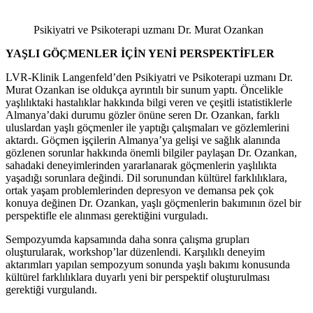
Psikiyatri ve Psikoterapi uzmanı Dr. Murat Ozankan
YAŞLI GÖÇMENLER İÇİN YENİ PERSPEKTİFLER
LVR-Klinik Langenfeld’den Psikiyatri ve Psikoterapi uzmanı Dr.
Murat Ozankan ise oldukça ayrıntılı bir sunum yaptı. Öncelikle
yaşlılıktaki hastalıklar hakkında bilgi veren ve çeşitli istatistiklerle
Almanya’daki durumu gözler önüne seren Dr. Ozankan, farklı
uluslardan yaşlı göçmenler ile yaptığı çalışmaları ve gözlemlerini
aktardı. Göçmen işçilerin Almanya’ya gelişi ve sağlık alanında
gözlenen sorunlar hakkında önemli bilgiler paylaşan Dr. Ozankan,
sahadaki deneyimlerinden yararlanarak göçmenlerin yaşlılıkta
yaşadığı sorunlara değindi. Dil sorunundan kültürel farklılıklara,
ortak yaşam problemlerinden depresyon ve demansa pek çok
konuya değinen Dr. Ozankan, yaşlı göçmenlerin bakımının özel bir
perspektifle ele alınması gerektiğini vurguladı.
Sempozyumda kapsamında daha sonra çalışma grupları
oluşturularak, workshop’lar düzenlendi. Karşılıklı deneyim
aktarımları yapılan sempozyum sonunda yaşlı bakımı konusunda
kültürel farklılıklara duyarlı yeni bir perspektif oluşturulması
gerektiği vurgulandı.