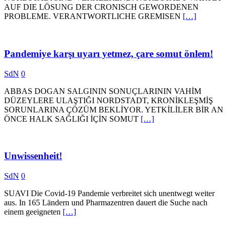
AUF DIE LÖSUNG DER CRONISCH GEWORDENEN
PROBLEME. VERANTWORTLICHE GREMISEN
[…]
Pandemiye karşı uyarı yetmez, çare somut önlem!
SdN
0
ABBAS DOGAN SALGININ SONUÇLARININ VAHİM
DÜZEYLERE ULAŞTIĞI NORDSTADT, KRONİKLEŞMİŞ
SORUNLARINA ÇÖZÜM BEKLİYOR. YETKİLİLER BİR AN
ÖNCE HALK SAĞLIĞI İÇİN SOMUT
[…]
Unwissenheit!
SdN
0
SUAVI Die Covid-19 Pandemie verbreitet sich unentwegt weiter
aus. In 165 Ländern und Pharmazentren dauert die Suche nach
einem geeigneten
[…]