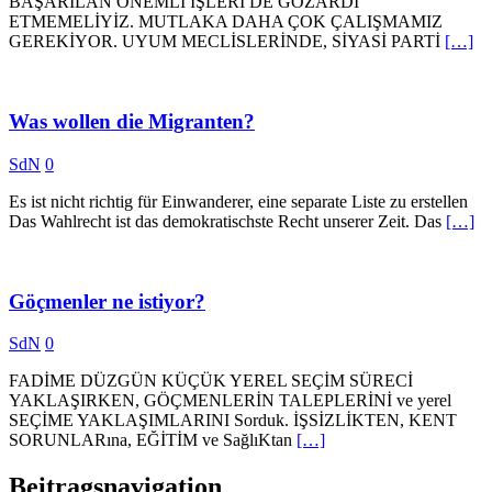
BAŞARILAN ÖNEMLİ İŞLERİ DE GÖZARDI
ETMEMELİYİZ. MUTLAKA DAHA ÇOK ÇALIŞMAMIZ
GEREKİYOR. UYUM MECLİSLERİNDE, SİYASİ PARTİ
[…]
Was wollen die Migranten?
SdN
0
Es ist nicht richtig für Einwanderer, eine separate Liste zu erstellen
Das Wahlrecht ist das demokratischste Recht unserer Zeit. Das
[…]
Göçmenler ne istiyor?
SdN
0
FADİME DÜZGÜN KÜÇÜK YEREL SEÇİM SÜRECİ
YAKLAŞIRKEN, GÖÇMENLERİN TALEPLERİNİ ve yerel
SEÇİME YAKLAŞIMLARINI Sorduk. İŞSİZLİKTEN, KENT
SORUNLARına, EĞİTİM ve SağlıKtan
[…]
Beitragsnavigation