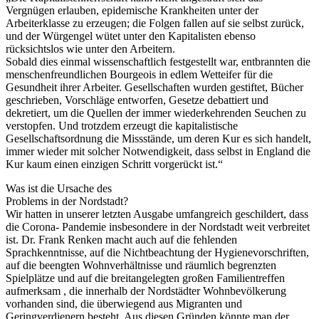
Vergnügen erlauben, epidemische Krankheiten unter der
Arbeiterklasse zu erzeugen; die Folgen fallen auf sie selbst zurück,
und der Würgengel wütet unter den Kapitalisten ebenso
rücksichtslos wie unter den Arbeitern.
Sobald dies einmal wissenschaftlich festgestellt war, entbrannten die
menschenfreundlichen Bourgeois in edlem Wetteifer für die
Gesundheit ihrer Arbeiter. Gesellschaften wurden gestiftet, Bücher
geschrieben, Vorschläge entworfen, Gesetze debattiert und
dekretiert, um die Quellen der immer wiederkehrenden Seuchen zu
verstopfen. Und trotzdem erzeugt die kapitalistische
Gesellschaftsordnung die Missstände, um deren Kur es sich handelt,
immer wieder mit solcher Notwendigkeit, dass selbst in England die
Kur kaum einen einzigen Schritt vorgerückt ist.“
Was ist die Ursache des
Problems in der Nordstadt?
Wir hatten in unserer letzten Ausgabe umfangreich geschildert, dass
die Corona- Pandemie insbesondere in der Nordstadt weit verbreitet
ist. Dr. Frank Renken macht auch auf die fehlenden
Sprachkenntnisse, auf die Nichtbeachtung der Hygienevorschriften,
auf die beengten Wohnverhältnisse und räumlich begrenzten
Spielplätze und auf die breitangelegten großen Familientreffen
aufmerksam , die innerhalb der Nordstädter Wohnbevölkerung
vorhanden sind, die überwiegend aus Migranten und
Geringverdienern besteht. Aus diesen Gründen könnte man der