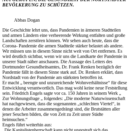
BEVÖLKERUNG ZU SCHÜTZEN.
Abbas Dogan
Die Geschichte lehrt uns, dass Pandemien in ärmeren Stadtteilen
und armen Ländern eine verheerende Wirkung entfalten und große
Landschaften zerstören können. Wir sehen auch heute, dass die
Corona- Pandemie die armen Stadtteile stärker belastet als andere.
Wir müssen uns in diesem Sinne nicht weit von Ort entfernen. Es
wird deutlich sichtbar, wenn wir uns die Landkarte der Pandemie in
unserer Stadt näher anschauen. Die Aussage des Leiters des
Dortmunder Gesundheitsamtes, Dr. Frank Renken bezüglich der
Pandemie fällt in diesem Sinne stark auf. Dr. Renken erklärt, dass
Nordstadt von der Pandemie am stärksten betroffen ist.
Er macht „ beengte und unzureichende Wohnverhältnisse“ für diese
Entwicklung verantwortlich. Das mag wohl keine neue Feststellung
sein. Friedrich Engels sagte vor ca. 150 Jahren in seinem Werk „
Zur Wohnungsfrage „ folgendes: „Die moderne Naturwissenschaft
hat nachgewiesen, dass die sogenannten „schlechten Viertel“, in
denen die Arbeiter zusammengedrängt sind, die Brutstätten aller
jener Seuchen bilden, die von Zeit zu Zeit unsre Städte
heimsuchen.“
Engels führt weiterhin aus:
„Die Kapitalistenherrschaft kann nicht ungestraft sich das