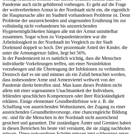
Pandemie auch nicht gebührend vorbeugen. Er geht auf die Frage
der weitverbreiteten Armut in der Nordstadt nicht ein, die eigentlich
die Hauptursache aller im Stadtteil vorhandenen Probleme ist. Denn
Probleme der unzureichenden und ungesunden Ernährung bis zur
vollständig nicht vorhandenen bis unzureichenden
Hygienemöglichkeiten hängen alle mit der Armut unmittelbar
zusammen. Sogar schon zu Vorpandemiezeiten war die
Arbeitslosigkeit in der Nordstadt im Vergleich zu der Stadt
Dortmund doppelt so hoch. Der prozentuale Anteil der Kinder, die
unter die Armutsgrenze fallen, liegt bei 56%.
In der Pandemiezeit ist es natürlich wichtig, dass die Menschen
individuelle Vorkehrungen treffen, um einer Neuinfektion
vorzubeugen und die Übertragung der Infektionen zu verhindern.
Dennoch darf es nie und nimmer als ein Zufall betrachtet werden,
dass insbesondere Arme und Armenviertel weltweit von der
Pandemie direkt betroffen sind. Man kann dieses Problem nicht
allein mit einer sogenannten Unachtsamkeit der Individuen,
fehlenden sprachlichen Kompetenzen oder ihrer Rückständigkeit
erklären. Einige elementare Grundbedürfnisse wie z. B. die
Schaffung von ausreichenden Wohnräumen, der Zugang zu einer
ausreichenden Gesundheitsvorsorge, eine chancengleiche Bildung
etc. sind für die Menschen in der Nordstadt nicht ausreichend
gesichert und garantiert. Die zuständigen Ämter und Gremien haben
in diesen Bereichen bis heute viel versäumt, die sie zügig nachholen
müssen. Diese notwendigen Schritte müssen jetzt schleunigst getan