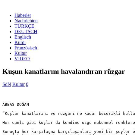
Haberler
Nachrichten
TÜRKÇE
DEUTSCH
Englisch
Kurdi
Französisch
Kultur
VIDEO
Kuşun kanatlarını havalandıran rüzgar
SdN
Kultur
0
ABBAS DOĞAN

“Kuşlar kanatlarını ve rüzgârı ne kadar becerikli kulla
Her canlı gibi kuşlar da kendine özgü mükemmel renklere
Sonuçta her karşılaşma karşılaşanlara yeni bir şeyler ö