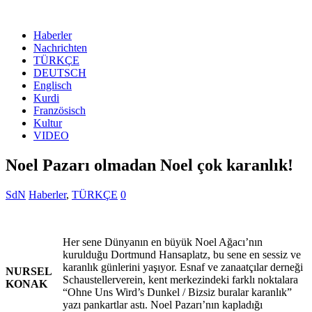
Haberler
Nachrichten
TÜRKÇE
DEUTSCH
Englisch
Kurdi
Französisch
Kultur
VIDEO
Noel Pazarı olmadan Noel çok karanlık!
SdN
Haberler
,
TÜRKÇE
0
Her sene Dünyanın en büyük Noel Ağacı’nın
kurulduğu Dortmund Hansaplatz, bu sene en sessiz ve
karanlık günlerini yaşıyor. Esnaf ve zanaatçılar derneği
NURSEL
Schaustellerverein, kent merkezindeki farklı noktalara
KONAK
“Ohne Uns Wird’s Dunkel / Bizsiz buralar karanlık”
yazı pankartlar astı. Noel Pazarı’nın kapladığı