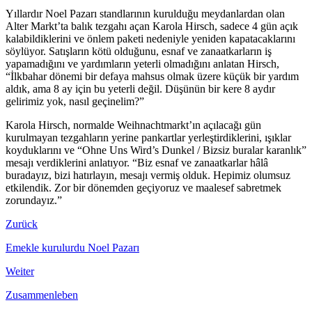
Yıllardır Noel Pazarı standlarının kurulduğu meydanlardan olan
Alter Markt’ta balık tezgahı açan Karola Hirsch, sadece 4 gün açık
kalabildiklerini ve önlem paketi nedeniyle yeniden kapatacaklarını
söylüyor. Satışların kötü olduğunu, esnaf ve zanaatkarların iş
yapamadığını ve yardımların yeterli olmadığını anlatan Hirsch,
“İlkbahar dönemi bir defaya mahsus olmak üzere küçük bir yardım
aldık, ama 8 ay için bu yeterli değil. Düşünün bir kere 8 aydır
gelirimiz yok, nasıl geçinelim?”
Karola Hirsch, normalde Weihnachtmarkt’ın açılacağı gün
kurulmayan tezgahların yerine pankartlar yerleştirdiklerini, ışıklar
koyduklarını ve “Ohne Uns Wird’s Dunkel / Bizsiz buralar karanlık”
mesajı verdiklerini anlatıyor. “Biz esnaf ve zanaatkarlar hâlâ
buradayız, bizi hatırlayın, mesajı vermiş olduk. Hepimiz olumsuz
etkilendik. Zor bir dönemden geçiyoruz ve maalesef sabretmek
zorundayız.”
Zurück
Emekle kurulurdu Noel Pazarı
Weiter
Zusammenleben