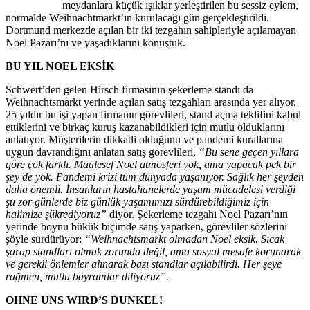
meydanlara küçük ışıklar yerleştirilen bu sessiz eylem,
normalde Weihnachtmarkt’ın kurulacağı gün gerçekleştirildi.
Dortmund merkezde açılan bir iki tezgahın sahipleriyle açılamayan
Noel Pazarı’nı ve yaşadıklarını konuştuk.
BU YIL NOEL EKSİK
Schwert’den gelen Hirsch firmasının şekerleme standı da
Weihnachtsmarkt yerinde açılan satış tezgahları arasında yer alıyor.
25 yıldır bu işi yapan firmanın görevlileri, stand açma teklifini kabul
ettiklerini ve birkaç kuruş kazanabildikleri için mutlu olduklarını
anlatıyor. Müşterilerin dikkatli olduğunu ve pandemi kurallarına
uygun davrandığını anlatan satış görevlileri,
“
Bu sene
geçen yıllara
göre
çok farklı. Maalesef
N
oel atmosferi yok, ama yapacak pek bir
şey de yok.
Pandemi krizi t
üm dünyada yaşanıyor.
S
ağlık her şeyden
daha önemli. İnsanların hastahanelerde
yaşam
mücadelesi verdiği
ş
u zor günlerde biz günlük yaşamımızı sürdürebildiğimiz için
halimize şükrediyoruz”
diyor. Şekerleme tezgahı Noel Pazarı’nın
yerinde boynu bükük biçimde satış yaparken, görevliler sözlerini
şöyle sürdürüyor:
“
Weihnachtsmarkt olmadan
N
oel eksik.
S
ıcak
şarap standları olmak zorunda değil, ama sosyal mesafe korunarak
ve gerekli önlemler alınarak
bazı standlar açılabilirdi. H
er şeye
rağmen, mutlu bayramlar diliyoru
z”.
OHNE UNS WIRD’S DUNKEL!