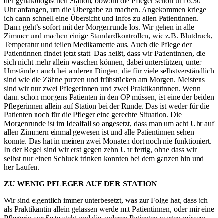
der gynäkologischen Station, obwohl die Pfleger schon um 6:30
Uhr anfangen, um die Übergabe zu machen. Angekommen kriege
ich dann schnell eine Übersicht und Infos zu allen Patientinnen.
Dann geht’s sofort mit der Morgenrunde los. Wir gehen in alle
Zimmer und machen einige Standardkontrollen, wie z.B. Blutdruck,
Temperatur und teilen Medikamente aus. Auch die Pflege der
Patientinnen findet jetzt statt. Das heißt, dass wir Patientinnen, die
sich nicht mehr allein waschen können, dabei unterstützen, unter
Umständen auch bei anderen Dingen, die für viele selbstverständlich
sind wie die Zähne putzen und frühstücken am Morgen. Meistens
sind wir nur zwei Pflegerinnen und zwei Praktikantinnen. Wenn
dann schon morgens Patienten in den OP müssen, ist eine der beiden
Pflegerinnen allein auf Station bei der Runde. Das ist weder für die
Patienten noch für die Pfleger eine gerechte Situation. Die
Morgenrunde ist im Idealfall so angesetzt, dass man um acht Uhr auf
allen Zimmern einmal gewesen ist und alle Patientinnen sehen
konnte. Das hat in meinen zwei Monaten dort noch nie funktioniert.
In der Regel sind wir erst gegen zehn Uhr fertig, ohne dass wir
selbst nur einen Schluck trinken konnten bei dem ganzen hin und
her Laufen.
ZU WENIG PFLEGER AUF DER STATION
Wir sind eigentlich immer unterbesetzt, was zur Folge hat, dass ich
als Praktikantin allein gelassen werde mit Patientinnen, oder mir eine
Pflegerin zur Seite steht und die anderen Patienten warten müssen.