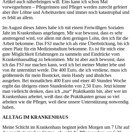
Artikel auch näherbringen will. Eins kann ich schon Mal
vorwegnehmen – Pflegerinnen und Pfleger werden zurecht gefeiert
aber ihre Löhne und Arbeitszeiten sind immer noch katastrophal und
es fehlt an allem.
Im August dieses Jahres habe ich mit einem Freiwilligen Sozialen
Jahr im Krankenhaus angefangen. Mir war bewusst, dass es sehr
anstrengend wird, vor allem mit dem geringen Lohn, den ich für die
Arbeit bekomme. Das FSJ mache ich als eine Überbrückung, bis ich
einen Platz für ein Medizinstudium bekomme. Es ist für mich eine
gute Möglichkeit Erfahrungen zu sammeln und Eindrücke vom
Krankenhausalltag zu bekommen. Mir ist aber auch bewusst, dass
ich das FSJ nur machen kann, weil ich bei meiner Mutter lebe und
von ihr unterstützt werde. Die 400 Euro, die ich verdiene, muss ich
größtenteils für mein Busticket, mein Handy und ähnliches
ausgeben. Bei monatlichen 400 Euro und einer 40 Stunden Woche
ergibt das übrigens einen Stundenlohn von 2,50 Euro. Jetzt könnte
man vielleicht denken, dass ich „nur“ Praktikantin bin, aber wer im
Krankenhaus arbeitet, weiß dass die Praktikanten genau so viel
arbeiten wie die Pfleger, weil diese unsere Unterstützung notwendig
haben.
ALLTAG IM KRANKENHAUS
Meine Schicht im Krankenhaus beginnt jeden Morgen um 7 Uhr auf