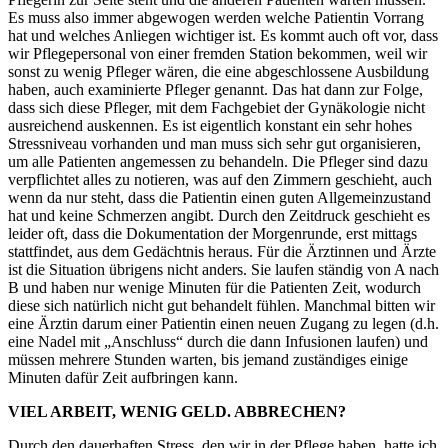
Es muss also immer abgewogen werden welche Patientin Vorrang
hat und welches Anliegen wichtiger ist. Es kommt auch oft vor, dass
wir Pflegepersonal von einer fremden Station bekommen, weil wir
sonst zu wenig Pfleger wären, die eine abgeschlossene Ausbildung
haben, auch examinierte Pfleger genannt. Das hat dann zur Folge,
dass sich diese Pfleger, mit dem Fachgebiet der Gynäkologie nicht
ausreichend auskennen. Es ist eigentlich konstant ein sehr hohes
Stressniveau vorhanden und man muss sich sehr gut organisieren,
um alle Patienten angemessen zu behandeln. Die Pfleger sind dazu
verpflichtet alles zu notieren, was auf den Zimmern geschieht, auch
wenn da nur steht, dass die Patientin einen guten Allgemeinzustand
hat und keine Schmerzen angibt. Durch den Zeitdruck geschieht es
leider oft, dass die Dokumentation der Morgenrunde, erst mittags
stattfindet, aus dem Gedächtnis heraus. Für die Ärztinnen und Ärzte
ist die Situation übrigens nicht anders. Sie laufen ständig von A nach
B und haben nur wenige Minuten für die Patienten Zeit, wodurch
diese sich natürlich nicht gut behandelt fühlen. Manchmal bitten wir
eine Ärztin darum einer Patientin einen neuen Zugang zu legen (d.h.
eine Nadel mit „Anschluss“ durch die dann Infusionen laufen) und
müssen mehrere Stunden warten, bis jemand zuständiges einige
Minuten dafür Zeit aufbringen kann.
VIEL ARBEIT, WENIG GELD. ABBRECHEN?
Durch den dauerhaften Stress, den wir in der Pflege haben, hatte ich