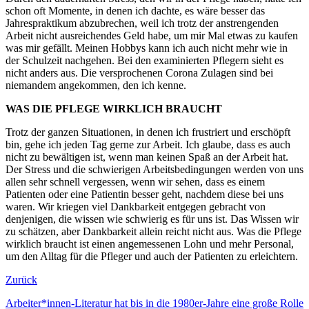
schon oft Momente, in denen ich dachte, es wäre besser das
Jahrespraktikum abzubrechen, weil ich trotz der anstrengenden
Arbeit nicht ausreichendes Geld habe, um mir Mal etwas zu kaufen
was mir gefällt. Meinen Hobbys kann ich auch nicht mehr wie in
der Schulzeit nachgehen. Bei den examinierten Pflegern sieht es
nicht anders aus. Die versprochenen Corona Zulagen sind bei
niemandem angekommen, den ich kenne.
WAS DIE PFLEGE WIRKLICH BRAUCHT
Trotz der ganzen Situationen, in denen ich frustriert und erschöpft
bin, gehe ich jeden Tag gerne zur Arbeit. Ich glaube, dass es auch
nicht zu bewältigen ist, wenn man keinen Spaß an der Arbeit hat.
Der Stress und die schwierigen Arbeitsbedingungen werden von uns
allen sehr schnell vergessen, wenn wir sehen, dass es einem
Patienten oder eine Patientin besser geht, nachdem diese bei uns
waren. Wir kriegen viel Dankbarkeit entgegen gebracht von
denjenigen, die wissen wie schwierig es für uns ist. Das Wissen wir
zu schätzen, aber Dankbarkeit allein reicht nicht aus. Was die Pflege
wirklich braucht ist einen angemessenen Lohn und mehr Personal,
um den Alltag für die Pfleger und auch der Patienten zu erleichtern.
Zurück
Arbeiter*innen-Literatur hat bis in die 1980er-Jahre eine große Rolle