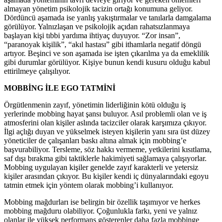
almayan yönetim psikolojik tacizin ortağı konumuna geliyor.
Dördüncü aşamada ise yanlış yakıştırmalar ve tanılarla damgalama
görülüyor. Yalnızlaşan ve psikolojik açıdan rahatsızlanmaya
başlayan kişi tıbbi yardıma ihtiyaç duyuyor. “Zor insan”,
“paranoyak kişilik”, “akıl hastası” gibi ithamlarla negatif döngü
artıyor. Beşinci ve son aşamada ise işten çıkarılma ya da emeklilik
gibi durumlar görülüyor. Kişiye bunun kendi kusuru olduğu kabul
ettirilmeye çalışılıyor.
MOBBİNG İLE EGO TATMİNİ
Örgütlenmenin zayıf, yönetimin liderliğinin kötü olduğu iş
yerlerinde mobbing hayat şansı buluyor. Asıl problemli olan ve iş
atmosferini olan kişiler aslında tacizciler olarak karşımıza çıkıyor.
İlgi açlığı duyan ve yükselmek isteyen kişilerin yanı sıra üst düzey
yöneticiler de çalışanları baskı altına almak için mobbing’e
başvurabiliyor. Tersleme, söz hakkı vermeme, yetkilerini kısıtlama,
saf dışı bırakma gibi taktiklerle hakimiyeti sağlamaya çalışıyorlar.
Mobbing uygulayan kişiler genelde zayıf karakterli ve yetersiz
kişiler arasından çıkıyor. Bu kişiler kendi iç dünyalarındaki egoyu
tatmin etmek için yöntem olarak mobbing’i kullanıyor.
Mobbing mağdurları ise belirgin bir özellik taşımıyor ve herkes
mobbing mağduru olabiliyor. Çoğunlukla farkı, yeni ve yalnız
olanlar ile yüksek performans gösterenler daha fazla mobbinge