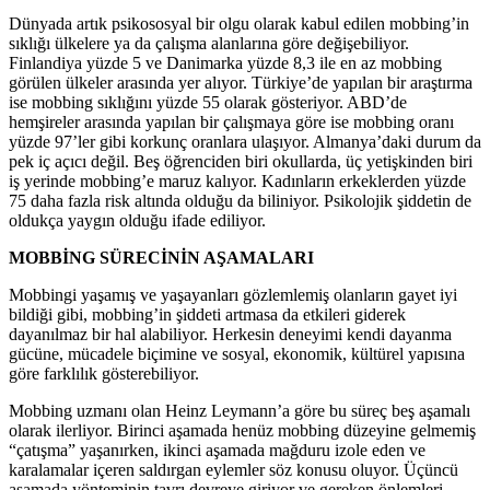
Dünyada artık psikososyal bir olgu olarak kabul edilen mobbing’in
sıklığı ülkelere ya da çalışma alanlarına göre değişebiliyor.
Finlandiya yüzde 5 ve Danimarka yüzde 8,3 ile en az mobbing
görülen ülkeler arasında yer alıyor. Türkiye’de yapılan bir araştırma
ise mobbing sıklığını yüzde 55 olarak gösteriyor. ABD’de
hemşireler arasında yapılan bir çalışmaya göre ise mobbing oranı
yüzde 97’ler gibi korkunç oranlara ulaşıyor. Almanya’daki durum da
pek iç açıcı değil. Beş öğrenciden biri okullarda, üç yetişkinden biri
iş yerinde mobbing’e maruz kalıyor. Kadınların erkeklerden yüzde
75 daha fazla risk altında olduğu da biliniyor. Psikolojik şiddetin de
oldukça yaygın olduğu ifade ediliyor.
M
OBBİNG SÜRECİNİN AŞAMALARI
Mobbingi yaşamış ve yaşayanları gözlemlemiş olanların gayet iyi
bildiği gibi, mobbing’in şiddeti artmasa da etkileri giderek
dayanılmaz bir hal alabiliyor. Herkesin deneyimi kendi dayanma
gücüne, mücadele biçimine ve sosyal, ekonomik, kültürel yapısına
göre farklılık gösterebiliyor.
Mobbing uzmanı olan Heinz Leymann’a göre bu süreç beş aşamalı
olarak ilerliyor. Birinci aşamada henüz mobbing düzeyine gelmemiş
“çatışma” yaşanırken, ikinci aşamada mağduru izole eden ve
karalamalar içeren saldırgan eylemler söz konusu oluyor. Üçüncü
aşamada yönteminin tavrı devreye giriyor ve gereken önlemleri