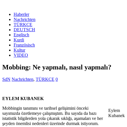
Haberler
Nachrichten
TÜRKÇE
DEUTSCH
Englisch
Kurdi
Französisch
Kultur
VIDEO
Mobbing: Ne yapmalı, nasıl yapmalı?
SdN
Nachrichten
,
TÜRKÇE
0
EYLEM KUBANEK
Mobbingin tanımını ve tarihsel gelişimini önceki
Eylem
sayımızda özetlemeye çalışmıştım. Bu sayıda da bazı
Kubanek
istatistik bilgilerden yola çıkarak sıklığı, aşamaları ve her
şeyden önemlisi nedenleri üzerinde durmak istiyorum.