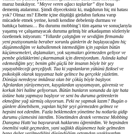
maruz bırakılıyor.
“Meyve veren ağacı taşlarlar”
diye boşa
dememiş atalarımız. Şimdi diyeceksiniz ki, mağdurun hiç mi hatası
yok? Olmaz mı? Elbette içine düştüğü girdabın farkına varıp
mücadele etmek yerine, kendi kendine debelenip durması ve
battıkça batması… Bu durumu mobbing’i tüm aşama ve sonuçlarıyla
yaşamış ve çalışamayacak duruma gelmiş bir arkadaşımın sözleriyle
özetlemek istiyorum:
“Yıllardır çalıştığım ve sevdiğim firmamda
yeni pozisyonumla beraber sorunlu günlerin de başlayacağını hiç
düşünmediğim ve kabullenmek istemediğim için yapılan bütün
küçümsemeleri, dışlamaları, yok saymaları görmezden geliyor ve
pembe gözlüklerimi çıkarmamak için direniyordum. Aslında kabul
edemediğim şey; benim gibi güçlü bir insanın böyle bir şey
yaşayabileceği gerçeğiydi. Taa ki yapılanların yükünü fiziksel ve
psikolojik olarak taşıyamaz hale gelince bu gerçekle yüzletim.
Dönüşü neredeyse imkânsız olan bir çöküş böyle başlıyor.
Ağrılardan yürüyemeyen, kaygılardan uyuyamayan, güvensiz ve
korkak biri haline geliyorsun. Bütün bunların sonunda da işte hata
üstüne hata yapmaya başlıyor ve seni bu duruma getirenlerin
ekmeğine yağ sürmüş oluyorsun.
Peki ne yapmak lazım? Bugün o
günlere dönebilsem, yapılan hiçbir şeyi görmezden gelmez ve
hepsini not ederdim. Fazla beklemeden yönetime bu notlarla gidip
durumu çözmesini isterdim. Yönetimden destek vermezse Mobbing
Danışma Hattı’na başvurarak haklarımı öğrenirdim. Ve hepsinden
önemlisi vakit geçmeden, yani sağlıklı düşünemez hale gelmeden
bana değer verilmediğini düşündüğüm ortamdan uzaklaşırdım.