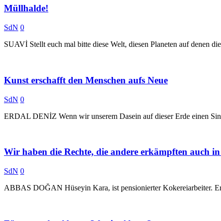
Müllhalde!
SdN
0
SUAVİ Stellt euch mal bitte diese Welt, diesen Planeten auf denen d
Kunst erschafft den Menschen aufs Neue
SdN
0
ERDAL DENİZ Wenn wir unserem Dasein auf dieser Erde einen Sinn 
Wir haben die Rechte, die andere erkämpften auch 
SdN
0
ABBAS DOĞAN Hüseyin Kara, ist pensionierter Kokereiarbeiter. Er arbe