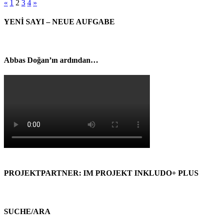
«
1
2
3
4
»
YENİ SAYI – NEUE AUFGABE
Abbas Doğan’ın ardından…
PROJEKTPARTNER: IM PROJEKT INKLUDO+ PLUS
SUCHE/ARA