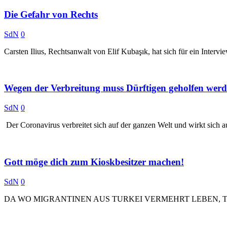
Die Gefahr von Rechts
SdN
0
Carsten Ilius, Rechtsanwalt von Elif Kubaşık, hat sich für ein Intervie
Wegen der Verbreitung muss Dürftigen geholfen wer
SdN
0
Der Coronavirus verbreitet sich auf der ganzen Welt und wirkt sich 
Gott möge dich zum Kioskbesitzer machen!
SdN
0
DA WO MIGRANTINEN AUS TURKEI VERMEHRT LEBEN, T