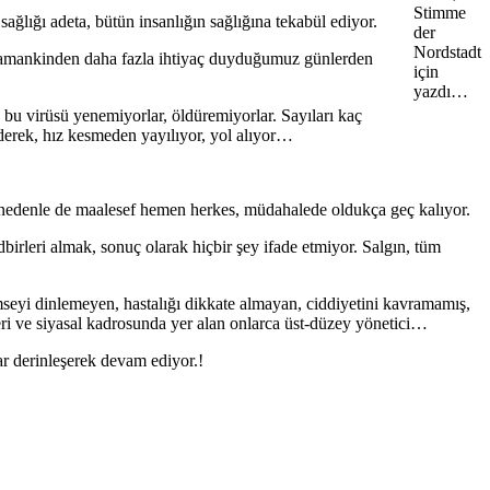
Stimme
ağlığı adeta, bütün insanlığın sağlığına tekabül ediyor.
der
Nordstadt
 zamankinden daha fazla ihtiyaç duyduğumuz günlerden
için
yazdı…
n bu virüsü yenemiyorlar, öldüremiyorlar. Sayıları kaç
derek, hız kesmeden yayılıyor, yol alıyor…
 bu nedenle de maalesef hemen herkes, müdahalede oldukça geç kalıyor.
birleri almak, sonuç olarak hiçbir şey ifade etmiyor. Salgın, tüm
mseyi dinlemeyen, hastalığı dikkate almayan, ciddiyetini kavramamış,
ri ve siyasal kadrosunda yer alan onlarca üst-düzey yönetici…
lar derinleşerek devam ediyor.!