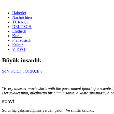
Haberler
Nachrichten
TÜRKÇE
DEUTSCH
Englisch
Kurdi
Französisch
Kultur
VIDEO
Büyük insanlık
SdN
Kultur
,
TÜRKÇE
0
“
Every disaster movie starts with the government ignoring a scientist
Her felaket filmi, hükümetin bir bilim insanını dikkate almamasıyla ba
SUAVİ
Soru, hiç çalışmadığımız yerden geldi!. Ve sınıfta kaldık…