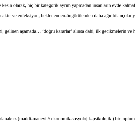
kesin olarak, hiç bir kategorik ayrım yapmadan insanların evde kalmala
caktır ve enfeksiyon, beklenenden-öngörülenden daha ağır bilançolar yara
imi, gelinen aşamada… ‘doğru kararlar’ alınsa dahi, ilk gecikmelerin ve 
si olanaksız (maddi-manevi // ekonomik-sosyolojik-psikolojik ) bir toplums