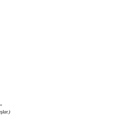
.”
şlar.)