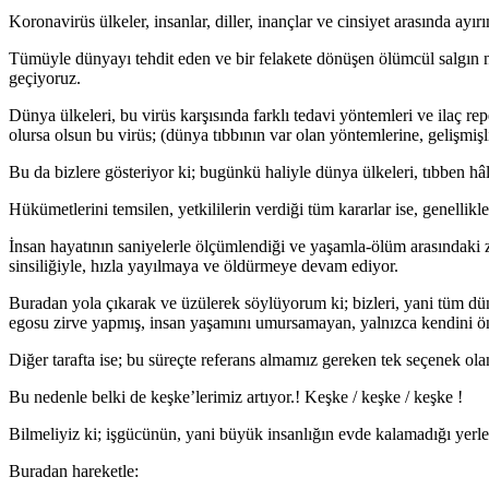
Koronavirüs ülkeler, insanlar, diller, inançlar ve cinsiyet arasında a
Tümüyle dünyayı tehdit eden ve bir felakete dönüşen ölümcül salgın
geçiyoruz.
Dünya ülkeleri, bu virüs karşısında farklı tedavi yöntemleri ve ilaç r
olursa olsun bu virüs; (dünya tıbbının var olan yöntemlerine, gelişm
Bu da bizlere gösteriyor ki; bugünkü haliyle dünya ülkeleri, tıbben hâlâ
Hükümetlerini temsilen, yetkililerin verdiği tüm kararlar ise, genelli
İnsan hayatının saniyelerle ölçümlendiği ve yaşamla-ölüm arasındaki za
sinsiliğiyle, hızla yayılmaya ve öldürmeye devam ediyor.
Buradan yola çıkarak ve üzülerek söylüyorum ki; bizleri, yani tüm dün
egosu zirve yapmış, insan yaşamını umursamayan, yalnızca kendini öne
Diğer tarafta ise; bu süreçte referans almamız gereken tek seçenek olan,
Bu nedenle belki de keşke’lerimiz artıyor.! Keşke / keşke / keşke !
Bilmeliyiz ki; işgücünün, yani büyük insanlığın evde kalamadığı yerleşk
Buradan hareketle: