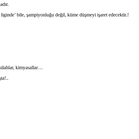
adır.
r liginde’ bile, şampiyonluğu değil, küme düşmeyi işaret edecektir.!
 silahlar, kimyasallar…
ta!..