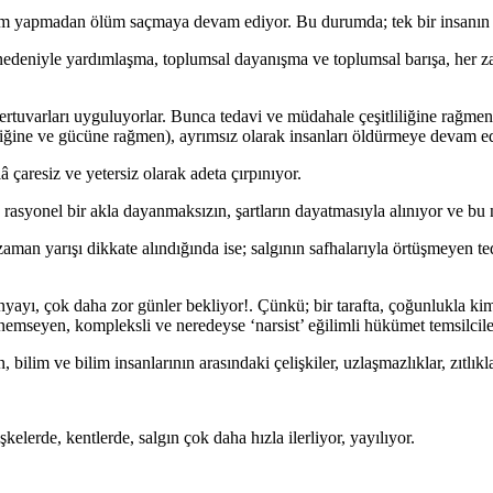
yırım yapmadan ölüm saçmaya devam ediyor. Bu durumda; tek bir insanın s
 nedeniyle yardımlaşma, toplumsal dayanışma ve toplumsal barışa, her
epertuvarları uyguluyorlar. Bunca tedavi ve müdahale çeşitliliğine rağme
işliğine ve gücüne rağmen), ayrımsız olarak insanları öldürmeye devam e
 çaresiz ve yetersiz olarak adeta çırpınıyor.
kle rasyonel bir akla dayanmaksızın, şartların dayatmasıyla alınıyor ve
man yarışı dikkate alındığında ise; salgının safhalarıyla örtüşmeyen ted
yayı, çok daha zor günler bekliyor!. Çünkü; bir tarafta, çoğunlukla ki
mseyen, kompleksli ve neredeyse ‘narsist’ eğilimli hükümet temsilcile
 bilim ve bilim insanlarının arasındaki çelişkiler, uzlaşmazlıklar, zıtlık
elerde, kentlerde, salgın çok daha hızla ilerliyor, yayılıyor.