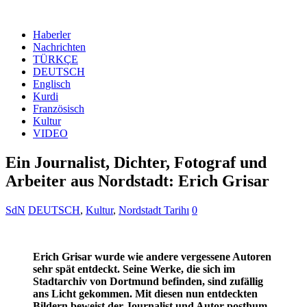
Haberler
Nachrichten
TÜRKÇE
DEUTSCH
Englisch
Kurdi
Französisch
Kultur
VIDEO
Ein Journalist, Dichter, Fotograf und
Arbeiter aus Nordstadt: Erich Grisar
SdN
DEUTSCH
,
Kultur
,
Nordstadt Tarihı
0
Erich Grisar wurde wie andere vergessene Autoren
sehr spät entdeckt. Seine Werke, die sich im
Stadtarchiv von Dortmund befinden, sind zufällig
ans Licht gekommen. Mit diesen nun entdeckten
Bildern beweist der Journalist und Autor posthum,