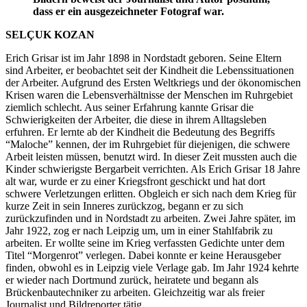
dass er ein ausgezeichneter Fotograf war.
SELÇUK KOZAN
Erich Grisar ist im Jahr 1898 in Nordstadt geboren. Seine Eltern
sind Arbeiter, er beobachtet seit der Kindheit die Lebenssituationen
der Arbeiter. Aufgrund des Ersten Weltkriegs und der ökonomischen
Krisen waren die Lebensverhältnisse der Menschen im Ruhrgebiet
ziemlich schlecht. Aus seiner Erfahrung kannte Grisar die
Schwierigkeiten der Arbeiter, die diese in ihrem Alltagsleben
erfuhren. Er lernte ab der Kindheit die Bedeutung des Begriffs
“Maloche” kennen, der im Ruhrgebiet für diejenigen, die schwere
Arbeit leisten müssen, benutzt wird. In dieser Zeit mussten auch die
Kinder schwierigste Bergarbeit verrichten. Als Erich Grisar 18 Jahre
alt war, wurde er zu einer Kriegsfront geschickt und hat dort
schwere Verletzungen erlitten. Obgleich er sich nach dem Krieg für
kurze Zeit in sein Inneres zurückzog, begann er zu sich
zurückzufinden und in Nordstadt zu arbeiten. Zwei Jahre später, im
Jahr 1922, zog er nach Leipzig um, um in einer Stahlfabrik zu
arbeiten. Er wollte seine im Krieg verfassten Gedichte unter dem
Titel “Morgenrot” verlegen. Dabei konnte er keine Herausgeber
finden, obwohl es in Leipzig viele Verlage gab. Im Jahr 1924 kehrte
er wieder nach Dortmund zurück, heiratete und begann als
Brückenbautechniker zu arbeiten. Gleichzeitig war als freier
Journalist und Bildreporter tätig.