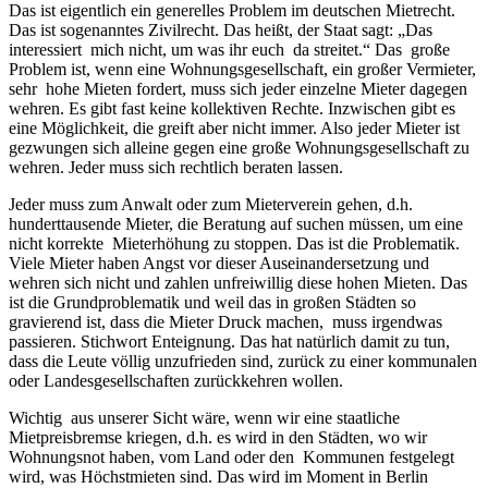
Das ist eigentlich ein generelles Problem im deutschen Mietrecht.
Das ist sogenanntes Zivilrecht. Das heißt, der Staat sagt: „Das
interessiert mich nicht, um was ihr euch da streitet.“ Das große
Problem ist, wenn eine Wohnungsgesellschaft, ein großer Vermieter,
sehr hohe Mieten fordert, muss sich jeder einzelne Mieter dagegen
wehren. Es gibt fast keine kollektiven Rechte. Inzwischen gibt es
eine Möglichkeit, die greift aber nicht immer. Also jeder Mieter ist
gezwungen sich alleine gegen eine große Wohnungsgesellschaft zu
wehren. Jeder muss sich rechtlich beraten lassen.
Jeder muss zum Anwalt oder zum Mieterverein gehen, d.h.
hunderttausende Mieter, die Beratung auf suchen müssen, um eine
nicht korrekte Mieterhöhung zu stoppen. Das ist die Problematik.
Viele Mieter haben Angst vor dieser Auseinandersetzung und
wehren sich nicht und zahlen unfreiwillig diese hohen Mieten. Das
ist die Grundproblematik und weil das in großen Städten so
gravierend ist, dass die Mieter Druck machen, muss irgendwas
passieren. Stichwort Enteignung. Das hat natürlich damit zu tun,
dass die Leute völlig unzufrieden sind, zurück zu einer kommunalen
oder Landesgesellschaften zurückkehren wollen.
Wichtig aus unserer Sicht wäre, wenn wir eine staatliche
Mietpreisbremse kriegen, d.h. es wird in den Städten, wo wir
Wohnungsnot haben, vom Land oder den Kommunen festgelegt
wird, was Höchstmieten sind. Das wird im Moment in Berlin